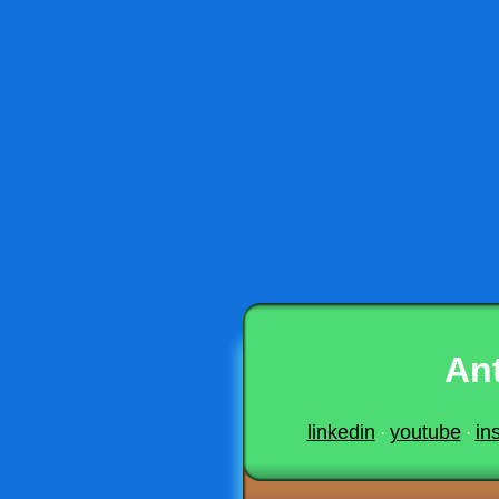
Ant
linkedin
youtube
in
·
·